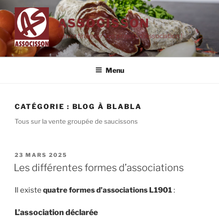
Aller
au
ASSOCISSON
contenu
Venez financer vos projets d'Association !
principal
Menu
CATÉGORIE :
BLOG À BLABLA
Tous sur la vente groupée de saucissons
PUBLIÉ
23 MARS 2025
LE
Les différentes formes d’associations
Il existe
quatre formes d’associations L1901
:
L’association déclarée