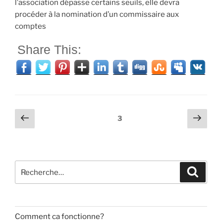
l’association dépasse certains seuils, elle devra
procéder à la nomination d’un commissaire aux
comptes
Share This:
Navigation
Page
Page
Page
3
précédente
suiv
des
articles
Recherche
Recher
pour
:
Comment ca fonctionne?