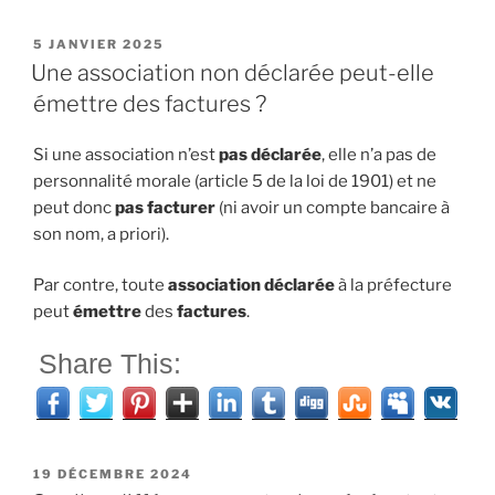
PUBLIÉ
5 JANVIER 2025
LE
Une association non déclarée peut-elle
émettre des factures ?
Si une association n’est
pas déclarée
, elle n’a pas de
personnalité morale (article 5 de la loi de 1901) et ne
peut donc
pas facturer
(ni avoir un compte bancaire à
son nom, a priori).
Par contre, toute
association déclarée
à la préfecture
peut
émettre
des
factures
.
Share This:
PUBLIÉ
19 DÉCEMBRE 2024
LE