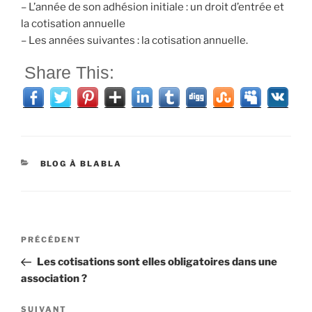
– L’année de son adhésion initiale : un droit d’entrée et
la cotisation annuelle
– Les années suivantes : la cotisation annuelle.
Share This:
CATÉGORIES
BLOG À BLABLA
Navigation
Article
PRÉCÉDENT
de
précédent
Les cotisations sont elles obligatoires dans une
l’article
association ?
Article
SUIVANT