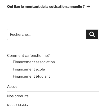
suivant
Qui fixe le montant de la cotisation annuelle ?
Recherche
Recher
pour
:
Comment ca fonctionne?
Financement association
Financement école
Financement étudiant
Accueil
Nos produits
Blog à blabla