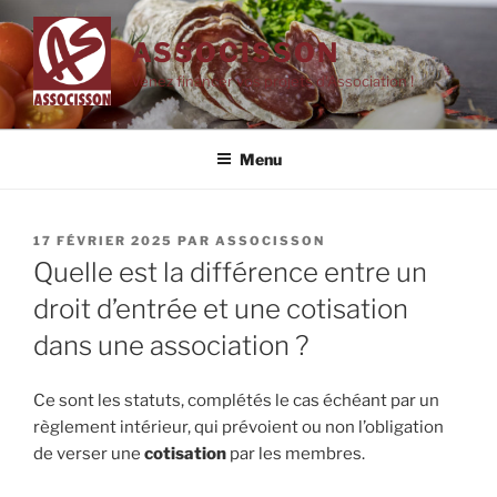
Aller
au
ASSOCISSON
contenu
Venez financer vos projets d'Association !
principal
Menu
PUBLIÉ
17 FÉVRIER 2025
PAR
ASSOCISSON
LE
Quelle est la différence entre un
droit d’entrée et une cotisation
dans une association ?
Ce sont les statuts, complétés le cas échéant par un
règlement intérieur, qui prévoient ou non l’obligation
de verser une
cotisation
par les membres.