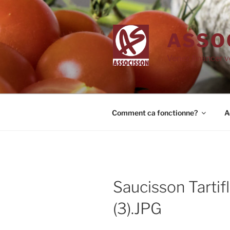
Aller
au
contenu
ASSO
principal
Venez financer v
Comment ca fonctionne?
A
Saucisson Tartif
(3).JPG