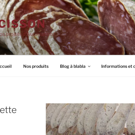
CISSON
os projets d'Association !
ccueil
Nos produits
Blog à blabla
Informations et
lette