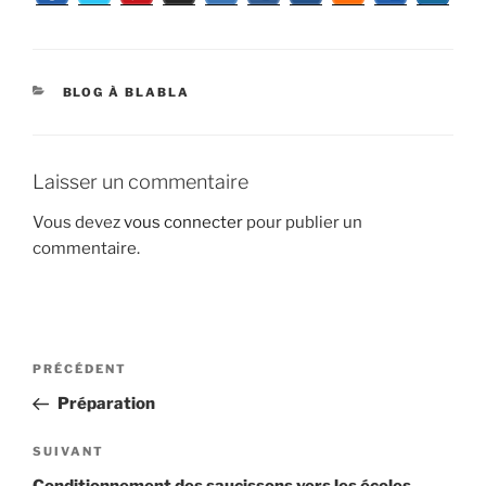
CATÉGORIES
BLOG À BLABLA
Laisser un commentaire
Vous devez
vous connecter
pour publier un
commentaire.
Navigation
Article
PRÉCÉDENT
de
précédent
Préparation
l’article
Article
SUIVANT
suivant
Conditionnement des saucissons vers les écoles,