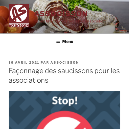
Aller
au
ASSOCISSON
contenu
Venez financer vos projets d'Association !
principal
Menu
PUBLIÉ
16 AVRIL 2021
PAR
ASSOCISSON
LE
Façonnage des saucissons pour les
associations