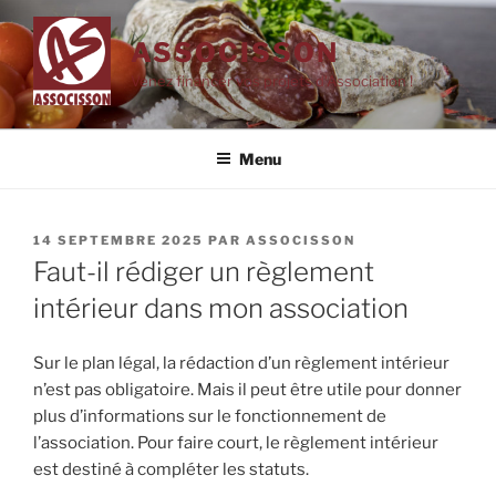
Aller
au
ASSOCISSON
contenu
Venez financer vos projets d'Association !
principal
Menu
PUBLIÉ
14 SEPTEMBRE 2025
PAR
ASSOCISSON
LE
Faut-il rédiger un règlement
intérieur dans mon association
Sur le plan légal, la rédaction d’un règlement intérieur
n’est pas obligatoire. Mais il peut être utile pour donner
plus d’informations sur le fonctionnement de
l’association. Pour faire court, le règlement intérieur
est destiné à compléter les statuts.