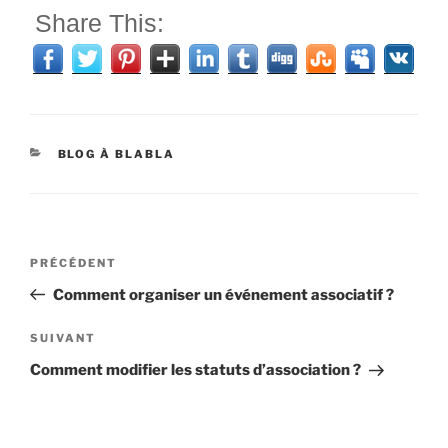
Share This:
CATÉGORIES
BLOG À BLABLA
Navigation
Article
PRÉCÉDENT
de
précédent
Comment organiser un événement associatif ?
l’article
Article
SUIVANT
suivant
Comment modifier les statuts d’association ?