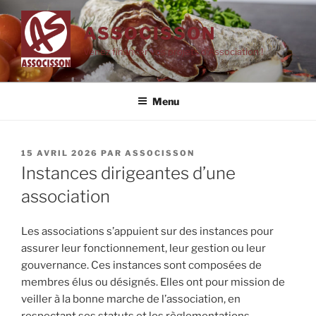
Aller
au
ASSOCISSON
contenu
Venez financer vos projets d'Association !
principal
Menu
PUBLIÉ
15 AVRIL 2026
PAR
ASSOCISSON
LE
Instances dirigeantes d’une
association
Les associations s’appuient sur des instances pour
assurer leur fonctionnement, leur gestion ou leur
gouvernance. Ces instances sont composées de
membres élus ou désignés. Elles ont pour mission de
veiller à la bonne marche de l’association, en