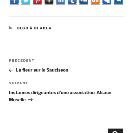
CATÉGORIES
BLOG À BLABLA
Navigation
Article
PRÉCÉDENT
de
précédent
La fleur sur le Saucisson
l’article
Article
SUIVANT
suivant
Instances dirigeantes d’une association-Alsace-
Moselle
Recherche
Recher