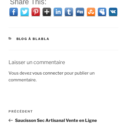
Share This:
CATÉGORIES
BLOG À BLABLA
Laisser un commentaire
Vous devez
vous connecter
pour publier un
commentaire.
Navigation
Article
PRÉCÉDENT
de
précédent
Saucisson Sec Artisanal Vente en Ligne
l’article