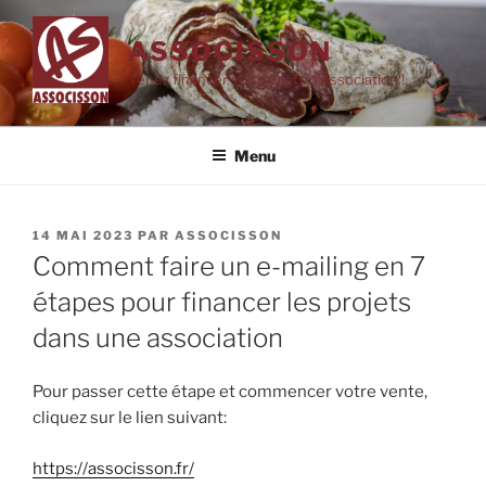
Aller
au
ASSOCISSON
contenu
Venez financer vos projets d'Association !
principal
Menu
PUBLIÉ
14 MAI 2023
PAR
ASSOCISSON
LE
Comment faire un e-mailing en 7
étapes pour financer les projets
dans une association
Pour passer cette étape et commencer votre vente,
cliquez sur le lien suivant:
https://associsson.fr/