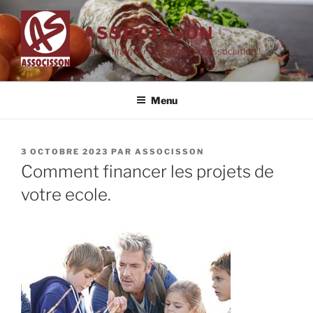
Aller
au
ASSOCISSON
contenu
Venez financer vos projets d'Association !
principal
Menu
PUBLIÉ
3 OCTOBRE 2023
PAR
ASSOCISSON
LE
Comment financer les projets de
votre ecole.