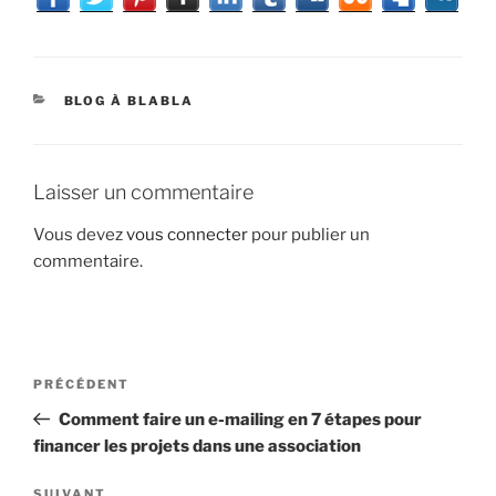
CATÉGORIES
BLOG À BLABLA
Laisser un commentaire
Vous devez
vous connecter
pour publier un
commentaire.
Navigation
Article
PRÉCÉDENT
de
précédent
Comment faire un e-mailing en 7 étapes pour
l’article
financer les projets dans une association
SUIVANT